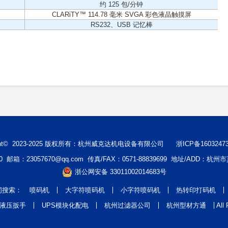
约 125 包/分钟
CLARiTY™ 114.78 毫米 SVGA 彩色液晶触摸屏
RS232、USB 记忆棒
ight© 2023-2025 版权所有：杭州威克达机电设备有限公司
浙ICP备1603247
810 邮箱：23057670@qq.com 传真/FAX：0571-88839699 地址/ADD：杭
浙公网安备 33011002014683号
词搜索：
喷码机
大字符喷码机
小字符喷码机
热转印打码机
液压扳手
UPS模块化配电
杭州过滤器公司
杭州型材方通
All 